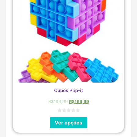
Cubos Pop-it
R$
199,99
R$
169,99
Ver opções