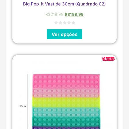
Big Pop-it Vast de 30cm (Quadrado 02)
R$
219,99
R$
199,99
Ver opções
Oferta!