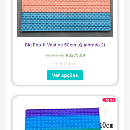
Big Pop-it Vast de 50cm (Quadrado 2)
R$
309,99
R$
279,99
Ver opções
Oferta!