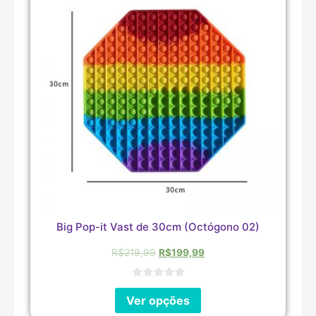
Big Pop-it Vast de 30cm (Octógono 02)
R$
219,99
R$
199,99
Ver opções