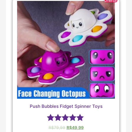
Oferta!
Push Bubbles Fidget Spinner Toys
Avaliação
R$
79,99
R$
49,99