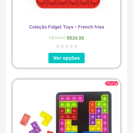
Coleção Fidget Toys – French fries
R$
74,99
R$
34,99
Ver opções
Oferta!