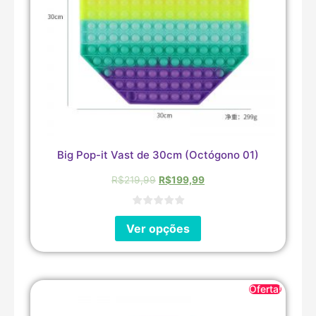
Big Pop-it Vast de 30cm (Octógono 01)
R$
219,99
R$
199,99
Ver opções
Oferta!