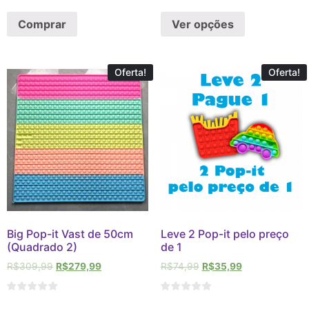
Comprar
Ver opções
Oferta!
Oferta!
Big Pop-it Vast de 50cm
Leve 2 Pop-it pelo preço
(Quadrado 2)
de 1
R$
309,99
R$
279,99
R$
74,99
R$
35,99