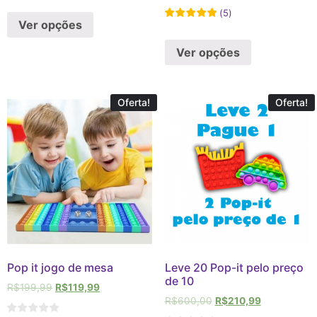
de 5
(
5
)
Ver opções
Ver opções
Oferta!
Oferta!
Pop it jogo de mesa
Leve 20 Pop-it pelo preço
de 10
R$
199,99
R$
119,99
R$
600,00
R$
210,99