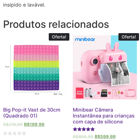
insipido e lavável.
Produtos relacionados
Oferta!
Oferta!
Big Pop-it Vast de 30cm
Minibear Câmera
(Quadrado 01)
Instantânea para crianças
com capa de silicone
R$
219,99
R$
199,99
Avaliação
R$
899,99
R$
599,99
5