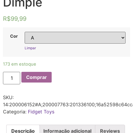
Dimple
R$
99,99
Cor
Limpar
173 em estoque
Comprar
SKU:
14:200006152#A;200007763:201336100;16a52598c64cc
Categoria:
Fidget Toys
Descrição
Informação adicional
Reviews