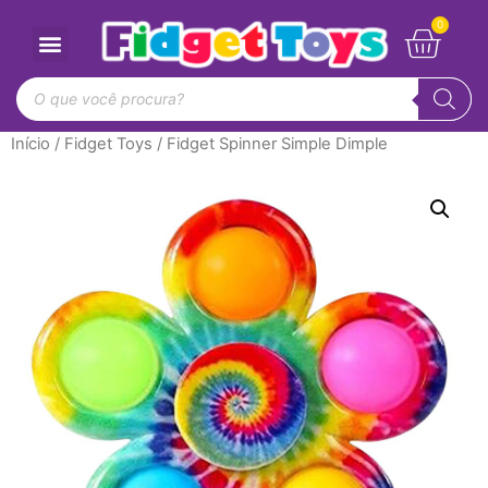
Início
/
Fidget Toys
/ Fidget Spinner Simple Dimple