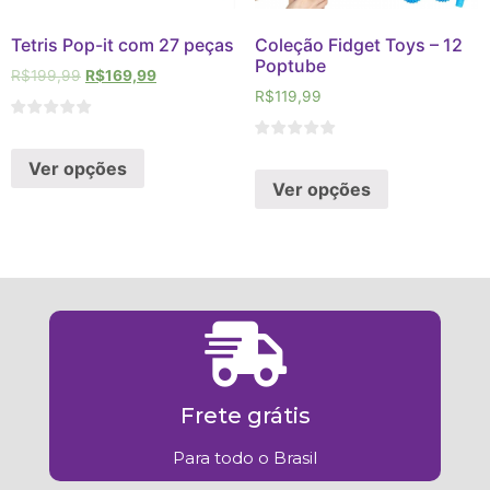
Tetris Pop-it com 27 peças
Coleção Fidget Toys – 12
Poptube
R$
199,99
R$
169,99
R$
119,99
Ver opções
Ver opções
Frete grátis
Para todo o Brasil