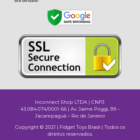
Site blindado
Inconnect Shop LTDA | CNPJ:
43.084.074/0001-66 | Av. Jaime Poggi, 99 –
Jacarepaguá – Rio de Janeiro
Copyright © 2021 | Fidget Toys Brasil | Todos os
direitos reservados.