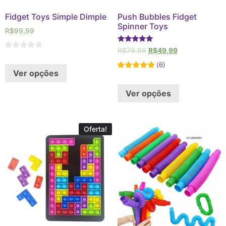
Fidget Toys Simple Dimple
Push Bubbles Fidget
Spinner Toys
R$
99,99
Avaliação
R$
79,99
R$
49,99
5
de 5
(
6
)
Ver opções
Ver opções
Oferta!