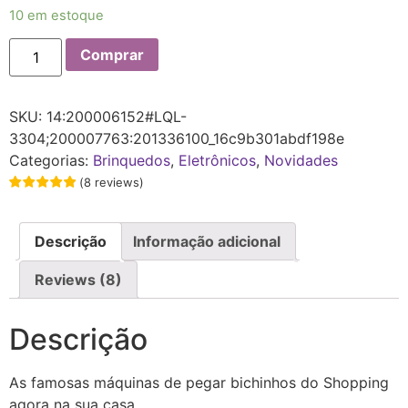
avaliações
10 em estoque
de clientes
Comprar
SKU:
14:200006152#LQL-
3304;200007763:201336100_16c9b301abdf198e
Categorias:
Brinquedos
,
Eletrônicos
,
Novidades
(
8
reviews
)
Descrição
Informação adicional
Reviews (8)
Descrição
As famosas máquinas de pegar bichinhos do Shopping
agora na sua casa.