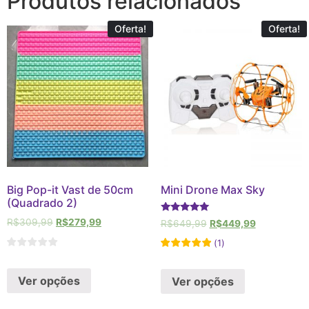
Produtos relacionados
Oferta!
Oferta!
Big Pop-it Vast de 50cm
Mini Drone Max Sky
(Quadrado 2)
Avaliação
R$
309,99
R$
279,99
R$
649,99
R$
449,99
5
de 5
(
1
)
Ver opções
Ver opções