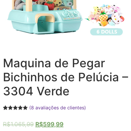
Maquina de Pegar
Bichinhos de Pelúcia –
3304 Verde
(
8
avaliações de clientes)
Avaliado
8
como
5
de 5,
R$
1.065,99
R$
599,99
com
baseado em