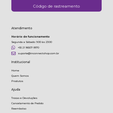
Código de rastreamento
Atendimento
Horário de funcionamento
Segunda a Sábado: 9:00 às 23:00
+55 21 96507-9970
suporte@inconnectshop.com.br
Institucional
Home
Quem Somos
Produtos
Ajuda
Trocas e Devoluções
Cancelamento de Pedido
Reembolso