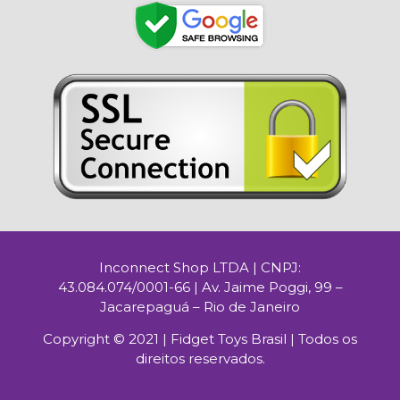
Inconnect Shop LTDA | CNPJ:
43.084.074/0001-66 | Av. Jaime Poggi, 99 –
Jacarepaguá – Rio de Janeiro
Copyright © 2021 | Fidget Toys Brasil | Todos os
direitos reservados.